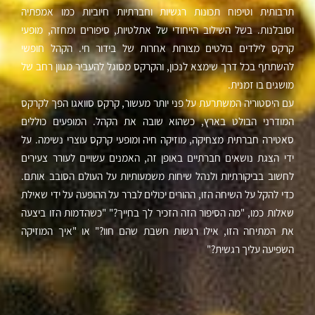
תרבותית וטיפוח תכונות רגשיות וחברתיות חיוביות כמו אמפתיה
וסובלנות. בשל השילוב הייחודי של אתלטיות, סיפורים ומחזה, מופעי
קרקס לילדים בולטים מצורות אחרות של בידור חי. הקהל חופשי
להשתתף בכל דרך שימצא לנכון, והקרקס מסוגל להעביר מגוון רחב של
מושגים בו זמנית.
עם היסטוריה המשתרעת על פני יותר מעשור, קרקס סוואגו הפך לקרקס
המודרני הבולט בארץ, כשהוא שובה את הקהל. המופעים כוללים
סאטירה חברתית מצחיקה, מוזיקה חיה ומופעי קרקס עוצרי נשימה. על
ידי הצגת נושאים חברתיים באופן זה, האמנים עשויים לעורר צעירים
לחשוב בביקורתיות ולנהל שיחות משמעותיות על העולם הסובב אותם.
כדי להקל על השיחה הזו, ההורים יכולים לברר על ההופעה על ידי שאילת
שאלות כמו, "מה הסיפור הזה הזכיר לך בחייך?" "כשהדמות הזו ביצעה
את המתיחה הזו, אילו רגשות חשבת שהם חוו?" או "איך המוזיקה
השפיעה עליך רגשית?"