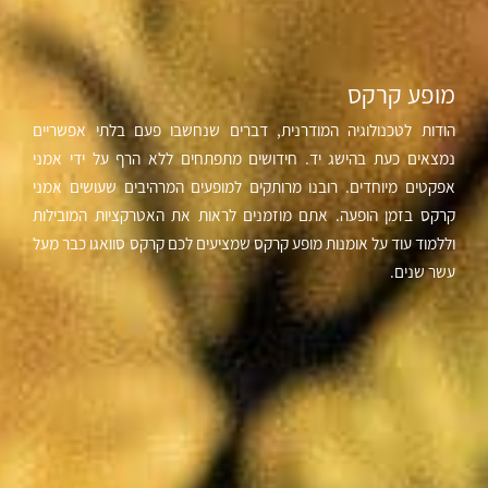
מופע קרקס
הודות לטכנולוגיה המודרנית, דברים שנחשבו פעם בלתי אפשריים
נמצאים כעת בהישג יד. חידושים מתפתחים ללא הרף על ידי אמני
אפקטים מיוחדים. רובנו מרותקים למופעים המרהיבים שעושים אמני
קרקס בזמן הופעה. אתם מוזמנים לראות את האטרקציות המובילות
וללמוד עוד על אומנות מופע קרקס שמציעים לכם קרקס סוואגו כבר מעל
עשר שנים.