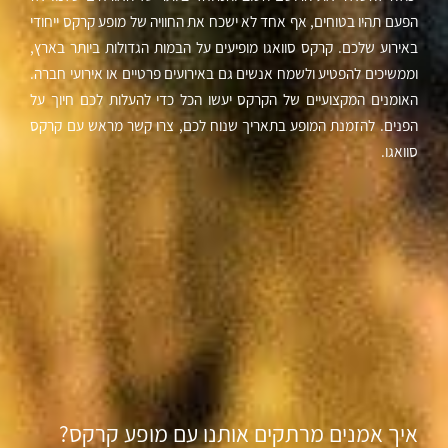
הפעם תהיו בטוחים, אף אחד לא ישכח את החוויה של מופע קרקס ייחודי
באירוע שלכם. קרקס סוואגו מופיעים על הבמות הגדולות ביותר בארץ,
וממשיכים להפטיע ולשמח אנשים גם באירועים פרטיים או אירועי חברה.
האומנים המקצועיים של הקרקס יעשו הכל כדי להעלות לכם חיוך על
הפנים. להזמנת המופע בתאריך שנוח לכם, צרו קשר מראש עם קרקס
סוואגו.
איך אמנים מרתקים אותנו עם מופע קרקס?