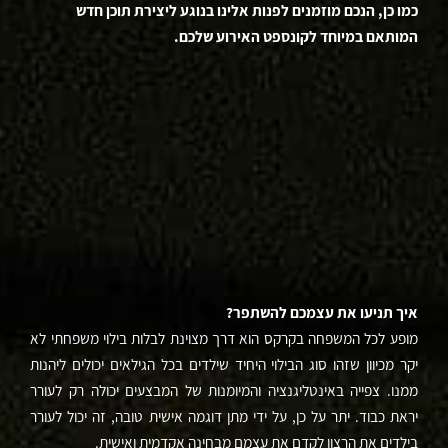
כמו כן, הנכם מוזמנים לפנות אלינו בנוגע ליצירת תוכן חדש
המותאם במיוחד לקונספט האירוע שלכם.
איך תניעו את עצמכם להשתפר?
מופע לכל המשפחה בקרקס הוא דרך מצוינת לבלות בילוי משפחתי לא
יקר מכיוון שזהו סוג הבילוי היחיד שילדים בכל הגילאים יכולים ליהנות
ממנו. צפייה באינטליגנציה והמיומנות של המבצעים יכולה רק לעורר
יראת כבוד. יתר על כן, על ידי מתן דוגמה אישית טובה, זה יכול לעורר
בילדים את הרצון לקדם את עצמם מבחינה אקדמית ואישית.