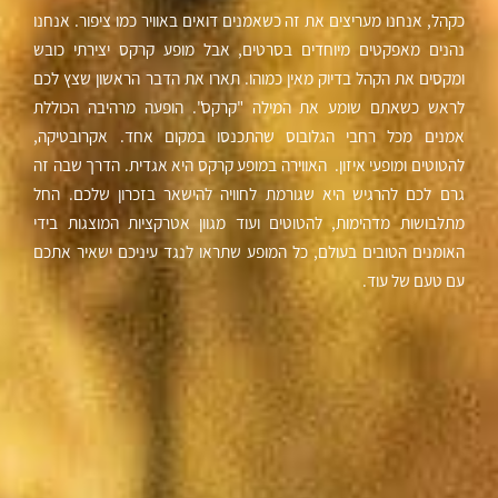
כקהל, אנחנו מעריצים את זה כשאמנים דואים באוויר כמו ציפור. אנחנו
נהנים מאפקטים מיוחדים בסרטים, אבל מופע קרקס יצירתי כובש
ומקסים את הקהל בדיוק מאין כמוהו. תארו את הדבר הראשון שצץ לכם
לראש כשאתם שומע את המילה "קרקס". הופעה מרהיבה הכוללת
אמנים מכל רחבי הגלובוס שהתכנסו במקום אחד. אקרובטיקה,
להטוטים ומופעי איזון. האווירה במופע קרקס היא אגדית. הדרך שבה זה
גרם לכם להרגיש היא שגורמת לחוויה להישאר בזכרון שלכם. החל
מתלבושות מדהימות, להטוטים ועוד מגוון אטרקציות המוצגות בידי
האומנים הטובים בעולם, כל המופע שתראו לנגד עיניכם ישאיר אתכם
עם טעם של עוד.