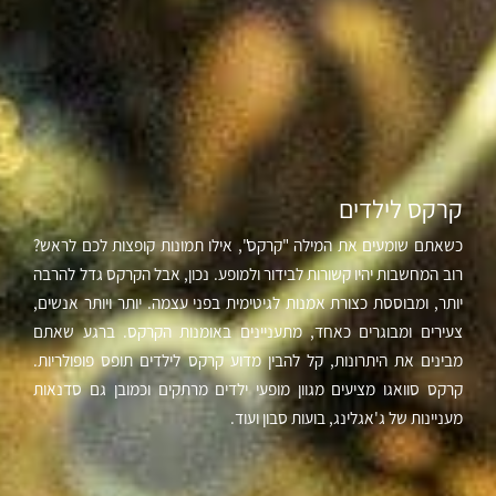
קרקס לילדים
כשאתם שומעים את המילה "קרקס", אילו תמונות קופצות לכם לראש?
רוב המחשבות יהיו קשורות לבידור ולמופע. נכון, אבל הקרקס גדל להרבה
יותר, ומבוססת כצורת אמנות לגיטימית בפני עצמה. יותר ויותר אנשים,
צעירים ומבוגרים כאחד, מתעניינים באומנות הקרקס. ברגע שאתם
מבינים את היתרונות, קל להבין מדוע קרקס לילדים תופס פופולריות.
קרקס סוואגו מציעים מגוון מופעי ילדים מרתקים וכמובן גם סדנאות
מעניינות של ג'אגלינג, בועות סבון ועוד.