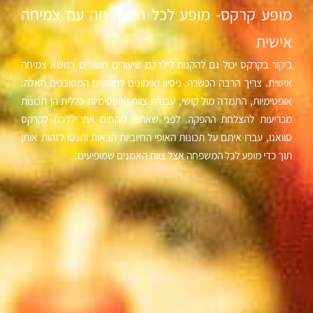
מופע קרקס- מופע לכל המשפחה עם צמיחה
אישית
ביקור בקרקס יכול גם להקנות לילדכם שיעורים חשובים בנושא צמיחה
אישית. צריך הרבה הכשרה, ניסיון ואימונים למעשים המסובכים האלה.
אופטימיות, התמדה מול קושי, עבודת צוות ואופטימיות כללית הן תכונות
מכריעות להצלחת ההפקה. לפני שאתם לוקחים את ילדכם לקרקס
סוואגו, עברו איתם על תכונות האופי החיוביות הבאות ותנסו לזהות אותן
תוך כדי מופע לכל המשפחה אצל צוות האמנים שמופיעים.