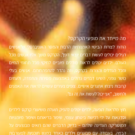
מה מייחד את מופעי הקרקס?
הודות לצורות הביטוי האמנותיות הרבות והמסר האוניברסלי ש"אנשים
רגילים יכולים לעשות דברים יוצאי דופן", הקרקס משך אליו אנשים מכל
העולם. ילדים יכולים לראות מודלים חיוביים לחיקוי מכל תחומי החיים
ומכל הגדלים והצורות בקרקס, וזה נהדר להתפתחותם. אנשים בעלי
כושר גופני, השיגו דברים גדולים באמצעות מסירות והתמדה, ולעתים
קרובות ניצחו אתגרים אישיים. צופים צעירים עשויים לראות את האמנים
ולחשוב, "אני יכול לעשות את זה גם".
חוץ מלראות הופעה, ילדים יכולים להפיק תועלת משיעורי קרקס לילדים
וסדנאות על ידי רכישת ביטחון עצמי, שיפור בריאותם ושיפור מיומנויות
המוטוריקה העדינה שלהם – בדיוק הדברים שהם רואים מבוצעים על
הבמה. בעבודה עם מבוגרים וילדים כאחד במגוון תוכניות למעורבות