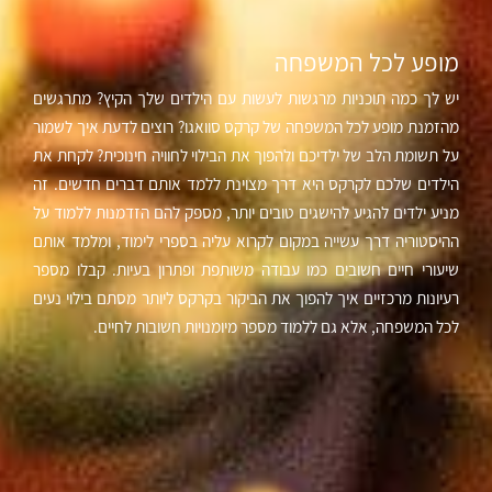
מופע לכל המשפחה
יש לך כמה תוכניות מרגשות לעשות עם הילדים שלך הקיץ? מתרגשים
מהזמנת מופע לכל המשפחה של קרקס סוואגו? רוצים לדעת איך לשמור
על תשומת הלב של ילדיכם ולהפוך את הבילוי לחוויה חינוכית? לקחת את
הילדים שלכם לקרקס היא דרך מצוינת ללמד אותם דברים חדשים. זה
מניע ילדים להגיע להישגים טובים יותר, מספק להם הזדמנות ללמוד על
ההיסטוריה דרך עשייה במקום לקרוא עליה בספרי לימוד, ומלמד אותם
שיעורי חיים חשובים כמו עבודה משותפת ופתרון בעיות. קבלו מספר
רעיונות מרכזיים איך להפוך את הביקור בקרקס ליותר מסתם בילוי נעים
לכל המשפחה, אלא גם ללמוד מספר מיומנויות חשובות לחיים.