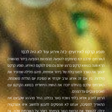
מופע קרקס לאירועים- כזה אירוע עוד לא היה לכם!
האורחים שלכם יהיו מרותקים להופעה מהפנטת המציגה בידור מהשורה
הראשונה בנושא קרקס ברגע שהם נכנסים למקום האירוע. מופע קרקס
יהפוך את הערב למערבולת של בידור אמיתית. תיהנו מלילה שמזכיר את
הילדות. בין אם זה אירוע ערב יוקרתי או מסיבת יום הולדת משמחת,
האורחים שלכם בהחלט יזכרו את החוויה הייחודית בנושא הקרקס עם
חיוכים ענקיים על הפנים.
הרצון לתכנן אירוע בלתי נשכח בוער בכולנו. החל מהרגע שקבענו את
התאריך למסיבה, אנחנו לא מפסיקים לתכנון ולחשוב איזו אטרקציה
יכולה להשאיר את הרושם הטוב והמיוחד ביותר על האורחים שלנו. אז