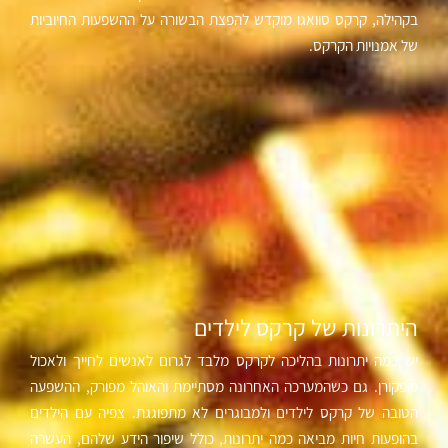
בקהילה, קרקס סוואגו מוקדש להפצת הבשורה על ההשפעות החיוביות
של אמנויות הקרקס.
היתרונות של קרקס לילדים
יש כמה יתרונות בהליכה לקרקס מלבד לגרום לאנשים לחייך ולאכול
פופקורן. גם כשהמערכה האחרונה מסתיימת והאוהל מפורק, ההשפעה
הטובה של קרקס לילדים ולמבוגרים לא מתפוגגת. צפיה עם הילדים
בהופעות חיות מביאה כמה יתרונות, כולל שיפור הידע שלהם, העשרה