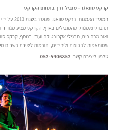
קרקס סוואגו – מוביל דרך בתחום הקרקס
המוסד האמנותי ק
תרבותי ואמנותי מהמובילים בארץ. הקרקס מציע מגוון רחב 
ואור מרהיבים, תרגילי אקרובטיקה ועוד. בנוסף, קרקס ס
שמותאמות לקבוצות וליחידים, ותורמות ליצירת קשרים מ
​טלפון ליצירת קשר:
052-5906852
.