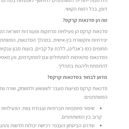
הזדמנות ייחודית למשתתפים להיחשף לאמנויות במה מרשימ
דופן, בכל רמות הקושי.
מה הן סדנאות קרקס?
סדנאות קרקס הן פעילויות מרתקות ומעוררות השראה המשל
יצירתיות ותקשורת בין-אישית. במהלך הסדנאות, המשתתפי
תחומים כמו ג'אגלינג, ללכת על קביים, בועות סבון ענקיות
הסדנאות מתאימות למתחילים וגם למתקדמים, והן מאפש
להתפתח וליהנות בתהליך.
מדוע לבחור בסדנאות קרקס?
סדנאות קרקס מציעות מעבר לשעשוע ולמשחק, שורה של י
המשתתפים:
שיפור מיומנויות חברתיות ועבודת צוות: הפעילויות
קרוב בין המשתתפים.
שדרוג הביטחון העצמי: רכישת יכולות חדשות והת