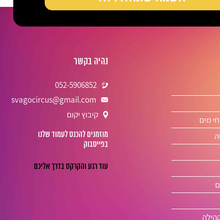
נהיה בקשר
052-5906852
svagocircus@gmail.com
קיבוץ יקום
חי מים
מוזמנים להכנס לעמוד שלנו
ה
בפייסבוק
ם
קהילה