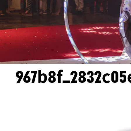
967b8f_2832c0