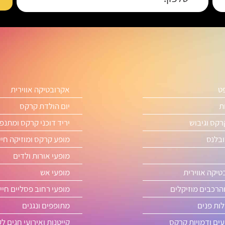
פט
אקרובטיקה אווירית
ת
יום הולדת קרקס
רקס וגיבוש
יריד דוכני קרקס ומתנפ
ובלנס
מופע קרקס ומוזיקה חיי
מופעי אורות ולדים
טיקה אווירית
מופעי אש
והרכבים מוזיקלים
מופעי רחוב פסליים חיי
ות פנים
מתופפים ונגנים
ים ודמויות קרקס
קייטנות ואירועי חגים ל