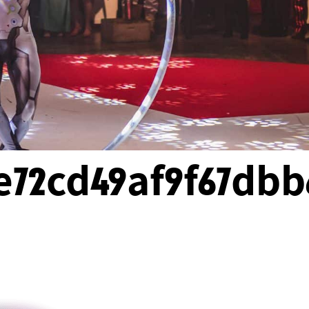
5e72cd49af9f67db