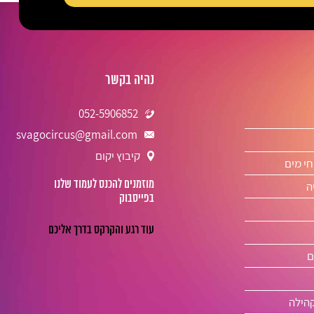
נהיה בקשר
052-5906852
svagocircus@gmail.com
קיבוץ יקום
חי מים
מוזמנים להכנס לעמוד שלנו
ה
בפייסבוק
ם
קהילה