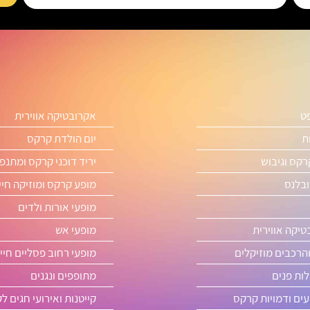
פט
אקרובטיקה אווירית
ת
יום הולדת קרקס
רקס וגיבוש
יריד דוכני קרקס ומתנפ
ובלנס
מופע קרקס ומוזיקה חיי
מופעי אורות ולדים
טיקה אווירית
מופעי אש
והרכבים מוזיקלים
מופעי רחוב פסליים חיי
ות פנים
מתופפים ונגנים
ים ודמויות קרקס
קייטנות ואירועי חגים ל