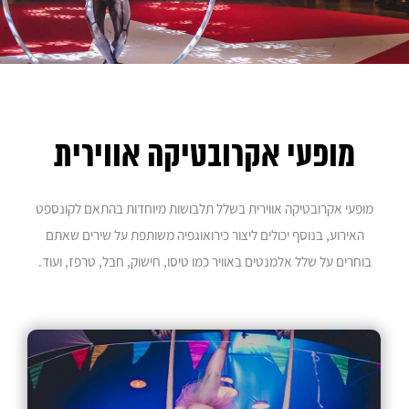
הסדנאות
תוכן אומנותי לאירועים
סוואגו הפקת תוכן
מופעי אקרובטיקה אווירית
ברמניות מרחפות
מופעי אקרובטיקה אווירית בשלל תלבושות מיוחדות בהתאם לקונספט
האירוע, בנוסף יכולים ליצור כירואוגפיה משותפת על שירים שאתם
רקדניות לאירועים
בוחרים על שלל אלמנטים באוויר כמו טיסו, חישוק, חבל, טרפז, ועוד.
אקרובלאנס