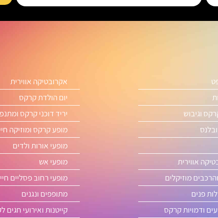
פט
אקרובטיקה אווירית
ת
יום הולדת קרקס
רקס וגיבוש
יריד דוכני קרקס ומתנפ
ובלנס
מופע קרקס ומוזיקה חיי
מופעי אורות ולדים
טיקה אווירית
מופעי אש
והרכבים מוזיקלים
מופעי רחוב פסליים חיי
ות פנים
מתופפים ונגנים
ים ודמויות קרקס
קייטנות ואירועי חגים ל