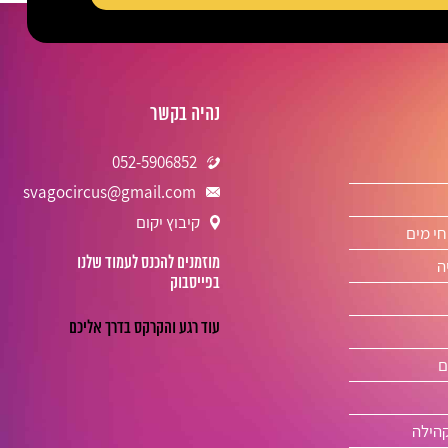
נהיה בקשר
052-5906852
svagocircus@gmail.com
קיבוץ יקום
חי מים
מוזמנים להכנס לעמוד שלנו
ה
בפייסבוק
ם
קהילה