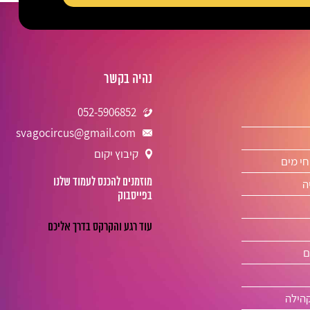
נהיה בקשר
052-5906852
svagocircus@gmail.com
קיבוץ יקום
חי מים
מוזמנים להכנס לעמוד שלנו
ה
בפייסבוק
ם
קהילה