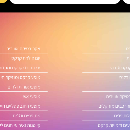
פט
אקרובטיקה אווירית
ת
יום הולדת קרקס
רקס וגיבוש
יריד דוכני קרקס ומתנפ
ובלנס
מופע קרקס ומוזיקה חיי
מופעי אורות ולדים
טיקה אווירית
מופעי אש
והרכבים מוזיקלים
מופעי רחוב פסליים חיי
ות פנים
מתופפים ונגנים
ים ודמויות קרקס
קייטנות ואירועי חגים ל