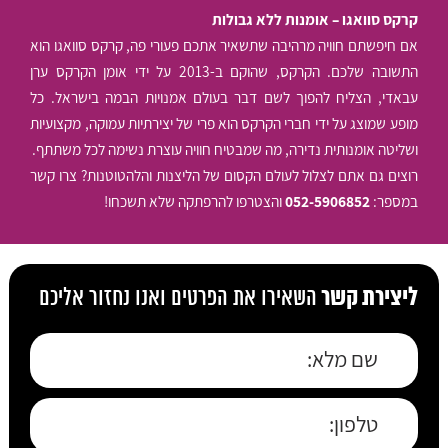
קרקס סוואגו – אומנות ללא גבולות
אם חיפשתם חוויה מרהיבה שתשאיר אתכם פעורי פה, קרקס סוואגו הוא
התשובה שלכם. הקרקס, שהוקם ב-2013 על ידי אומן הקרקס ערן
עבאדי, הצליח להפוך לשם דבר בעולם אמנויות הבמה בישראל. כל
מופע שמוצג על ידי חברי הקרקס הוא פרי של יצירתיות עמוקה, מקצועיות
ושליטה אומנותית נדירה, מה שמבטיח חוויה עוצרת נשימה לכל משתתף.
רוצים גם אתם לצלול לעולם הקסום של הליצנות והלהטוטנות? צרו קשר
במספר:
052-5906852
והצטרפו להרפתקה שלא תשכחו!
ליצירת קשר
השאירו את הפרטים ואנו נחזור אליכם