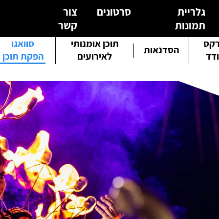
גלריית
סרטונים
צור
תמונות
קשר
קס
תוכן אומנותי
סוואגו
הסדנאות
דד
לאירועים
הפקת תוכן