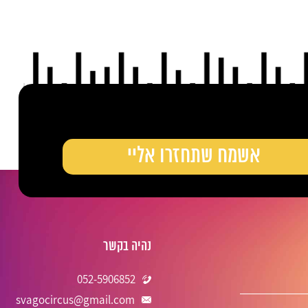
נהיה בקשר
052-5906852
svagocircus@gmail.com