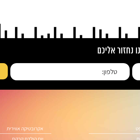
 נחזור אליכם
פט
אקרובטיקה אווירית
ת
יום הולדת קרקס